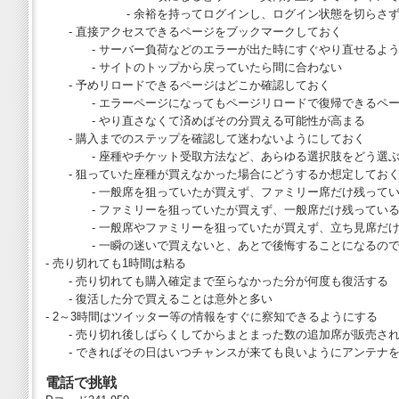
- 余裕を持ってログインし、ログイン状態を切らさずに
- 直接アクセスできるページをブックマークしておく
- サーバー負荷などのエラーが出た時にすぐやり直せるよう
- サイトのトップから戻っていたら間に合わない
- 予めリロードできるページはどこか確認しておく
- エラーページになってもページリロードで復帰できるペー
- やり直さなくて済めばその分買える可能性が高まる
- 購入までのステップを確認して迷わないようにしておく
- 座種やチケット受取方法など、あらゆる選択肢をどう選ぶ
- 狙っていた座種が買えなかった場合にどうするか想定してお
- 一般席を狙っていたが買えず、ファミリー席だけ残ってい
- ファミリーを狙っていたが買えず、一般席だけ残っている
- 一般席やファミリーを狙っていたが買えず、立ち見席だけ
- 一瞬の迷いで買えないと、あとで後悔することになるので
- 売り切れても1時間は粘る
- 売り切れても購入確定まで至らなかった分が何度も復活する
- 復活した分で買えることは意外と多い
- 2～3時間はツイッター等の情報をすぐに察知できるようにする
- 売り切れ後しばらくしてからまとまった数の追加席が販売され
- できればその日はいつチャンスが来ても良いようにアンテナを
電話で挑戦