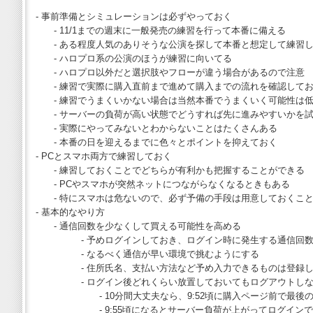
- 事前準備とシミュレーションは必ずやっておく
- 11/1までの週末に一般発売の練習を行って本番に備える
- ある程度人気のありそうな公演を探して本番と想定して練習
- ハロプロ系の公演のほうが練習に向いてる
- ハロプロ以外だと選択肢やフローが違う場合があるので注意
- 練習で実際に購入直前まで進めて購入までの流れを確認して
- 練習でうまくいかない場合は当然本番でうまくいく可能性は
- サーバーの負荷が高い状態でどうすれば先に進みやすいかを
- 実際にやってみないとわからないことはたくさんある
- 本番の日を迎えるまでに色々とポイントを抑えておく
- PCとスマホ両方で練習しておく
- 練習しておくことでどちらが有利かも把握することができる
- PCやスマホが突然ネットにつながらなくなるときもある
- 特にスマホは危ないので、必ず予備の手段は用意しておくこ
- 基本的なやり方
- 通信回数を少なくして買える可能性を高める
- 予めログインしておき、ログイン時に発生する通信回数
- なるべく通信が早い環境で挑むようにする
- 住所氏名、支払い方法など予め入力できるものは登録し
- ログイン後どれくらい放置しておいてもログアウトしな
- 10分間大丈夫なら、9:52頃に購入ページ前で最後の
- 9:55頃になるとサーバー負荷が上がってログインで