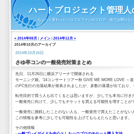
ハートプロジェクト管理人の
ちょっと変わったハロプロファンのブログ、他では聞けな
« 2014年08月
|
メイン
|
2014年12月 »
2014年10月のアーカイブ
2014年10月16日
さゆ卒コンの一般発売対策まとめ
先日、11月26日に横浜アリーナで開催される
モーニング娘。'14コンサートツアー秋 GIVE ME MORE LOVE
のFC先行の当落結果が発表されましたが、多数の落選が出ており
転売目的で買う人も出てくるとは思いますが、少しでも本当に行き
一般発売に向けて、少しでもチケットを買える可能性を増すことが
一般発売に挑戦したことのない人も、一般発売で買えたことがない
この情報を参考に少しでも可能性を上げてもらえたらと思います。
その他情報
-
一般プレイガイドを中心としたハロプロのチケット購入方法