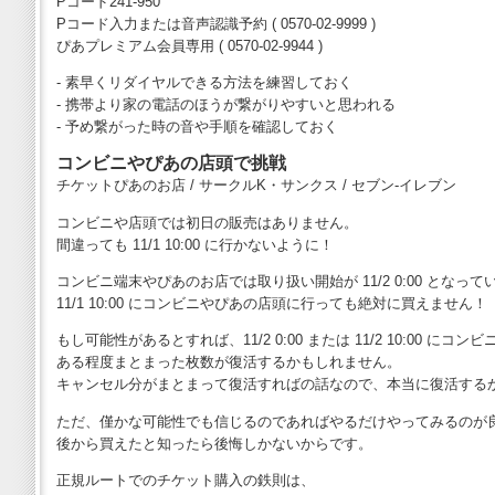
Pコード241-950
Pコード入力または音声認識予約 ( 0570-02-9999 )
ぴあプレミアム会員専用 ( 0570-02-9944 )
- 素早くリダイヤルできる方法を練習しておく
- 携帯より家の電話のほうが繋がりやすいと思われる
- 予め繋がった時の音や手順を確認しておく
コンビニやぴあの店頭で挑戦
チケットぴあのお店 / サークルK・サンクス / セブン-イレブン
コンビニや店頭では初日の販売はありません。
間違っても 11/1 10:00 に行かないように！
コンビニ端末やぴあのお店では取り扱い開始が 11/2 0:00 となって
11/1 10:00 にコンビニやぴあの店頭に行っても絶対に買えません！
もし可能性があるとすれば、11/2 0:00 または 11/2 10:00 に
ある程度まとまった枚数が復活するかもしれません。
キャンセル分がまとまって復活すればの話なので、本当に復活する
ただ、僅かな可能性でも信じるのであればやるだけやってみるのが
後から買えたと知ったら後悔しかないからです。
正規ルートでのチケット購入の鉄則は、