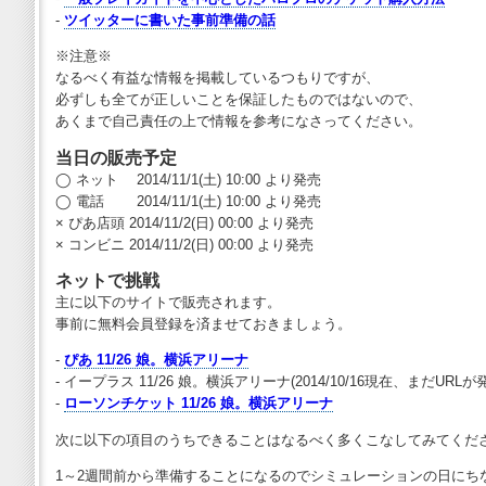
-
ツイッターに書いた事前準備の話
※注意※
なるべく有益な情報を掲載しているつもりですが、
必ずしも全てが正しいことを保証したものではないので、
あくまで自己責任の上で情報を参考になさってください。
当日の販売予定
◯ ネット 2014/11/1(土) 10:00 より発売
◯ 電話 2014/11/1(土) 10:00 より発売
× ぴあ店頭 2014/11/2(日) 00:00 より発売
× コンビニ 2014/11/2(日) 00:00 より発売
ネットで挑戦
主に以下のサイトで販売されます。
事前に無料会員登録を済ませておきましょう。
-
ぴあ 11/26 娘。横浜アリーナ
- イープラス 11/26 娘。横浜アリーナ(2014/10/16現在、まだUR
-
ローソンチケット 11/26 娘。横浜アリーナ
次に以下の項目のうちできることはなるべく多くこなしてみてくだ
1～2週間前から準備することになるのでシミュレーションの日にち