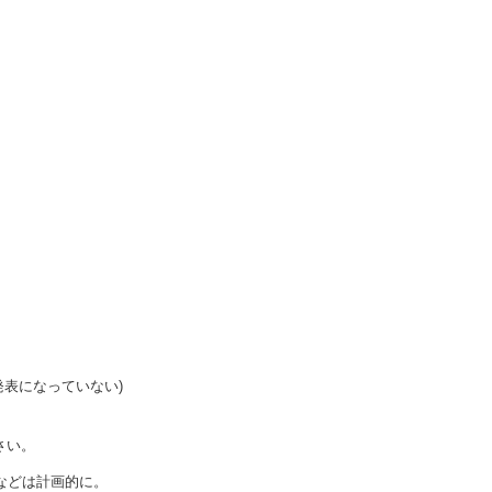
Lが発表になっていない)
さい。
などは計画的に。